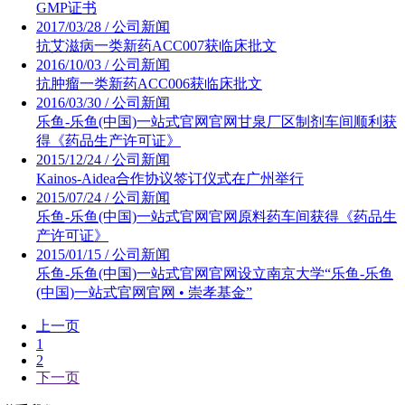
GMP证书
2017/03/28 / 公司新闻
抗艾滋病一类新药ACC007获临床批文
2016/10/03 / 公司新闻
抗肿瘤一类新药ACC006获临床批文
2016/03/30 / 公司新闻
乐鱼-乐鱼(中国)一站式官网官网甘泉厂区制剂车间顺利获
得《药品生产许可证》
2015/12/24 / 公司新闻
Kainos-Aidea合作协议签订仪式在广州举行
2015/07/24 / 公司新闻
乐鱼-乐鱼(中国)一站式官网官网原料药车间获得《药品生
产许可证》
2015/01/15 / 公司新闻
乐鱼-乐鱼(中国)一站式官网官网设立南京大学“乐鱼-乐鱼
(中国)一站式官网官网 • 崇孝基金”
上一页
1
2
下一页