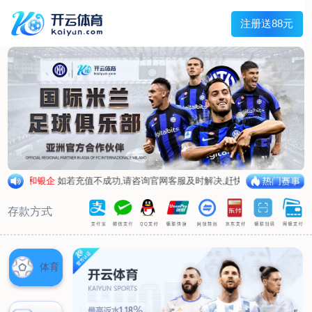
首页
关于我们
核心竞争力
历程&荣誉
发展规划
企业文化
新闻资讯
公司新闻
行业新闻
产品中心
抗病毒
人源蛋白
普药制剂
体外诊断
研发中心
研发概况
研发管线
生产基地
甘泉厂区
刘庄厂区
吴桥厂区